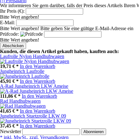
[!] Preisalarm
Wir informieren Sie gern darüber, falls der Preis dieses Artikels Ihrem 
Ihr Preis (€):
Bitte Wert angeben!
E-Mail:
Bitte Wert angeben!
Bitte geben Sie eine gültige E-Mail-Adresse ein
Prüfcode:
Bitte Wert angeben!
Abschicken
Kunden, die diesen Artikel gekauft haben, kauften auch:
Laufrolle Nylon Handhubwagen
19,71 € *
In den Warenkorb
Jungheinrich Laufrolle
45,91 € *
In den Warenkorb
A-Rad Jungheinrich LKW Ameise
111,86 € *
In den Warenkorb
Rad Handhubwagen
41,65 € *
In den Warenkorb
Jungheinrich Stuetzrolle LKW 09
37,45 € *
In den Warenkorb
Newsletter
Abonnieren
* inkl. MwSt., zzgl. Versandkosten