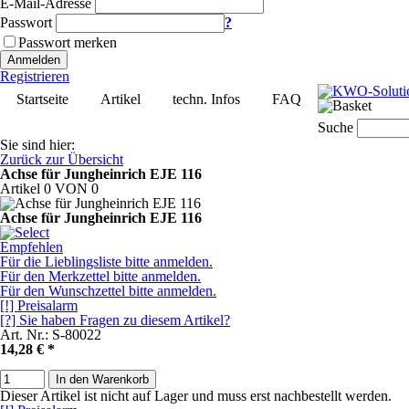
E-Mail-Adresse
Passwort
?
Passwort merken
Anmelden
Registrieren
Startseite
Artikel
techn. Infos
FAQ
Suche
Sie sind hier:
Zurück zur Übersicht
Achse für Jungheinrich EJE 116
Artikel 0 VON 0
Achse für Jungheinrich EJE 116
Empfehlen
Für die Lieblingsliste bitte anmelden.
Für den Merkzettel bitte anmelden.
Für den Wunschzettel bitte anmelden.
[!] Preisalarm
[?] Sie haben Fragen zu diesem Artikel?
Art. Nr.: S-80022
14,28 €
*
In den Warenkorb
Dieser Artikel ist nicht auf Lager und muss erst nachbestellt werden.